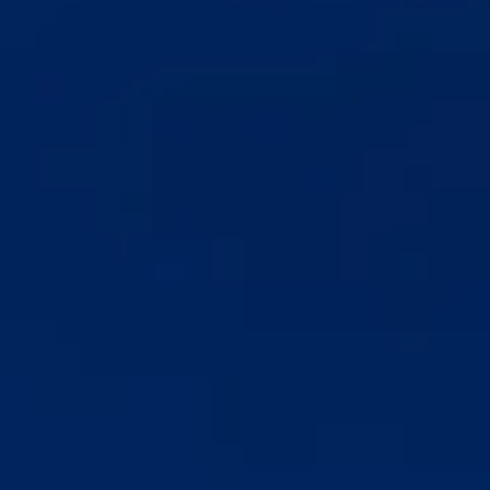
citruszos / édes / virágok
METAXA 12 Stars
Bon Apetini
édes / citruszos / savanyú
METAXA
7 Stars
A METAXA többi változatához
képest a
METAXA 7 Stars
tartalmazza a legtöbb
muskotálybort
, ami kellemes