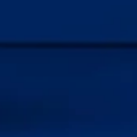
A TE KOKTÉLOD
Találd meg az ízlésednek és az alka
KVÍZ KITÖLTÉSE