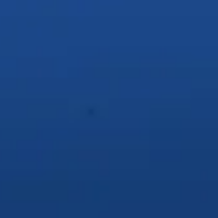
Díszítés
Narancshéj és mentaág
ML
OZ
CL
1 LÉPÉS
2 LÉPÉS
TEGYÜK
RÁZZUK
Tegyük a jeget és az
Rázzuk jól össz
összes hozzávalót egy
shakerbe