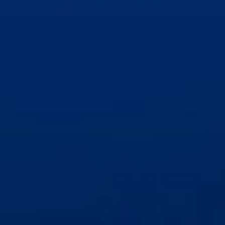
Élvez
METAXA 5 Stars
Grapes
édes / száraz / szénsavas
METAXA 7 Stars
Crusta