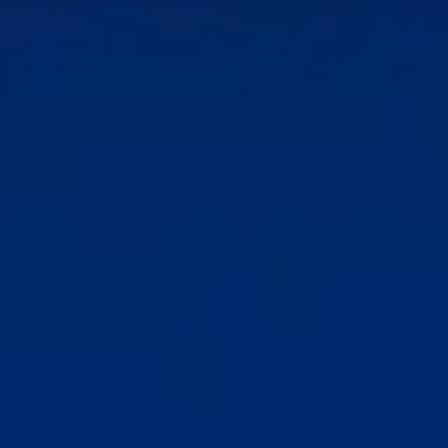
HOME
TERMÉKEK
KOKTÉLOK
FEDEZD FEL A METAXÁT
KÖTELEZETTSÉGVÁLLALÁSAINK
INSPIRÁCIÓK
ONLINE VÁSÁRLÁS
KAPCSOLAT