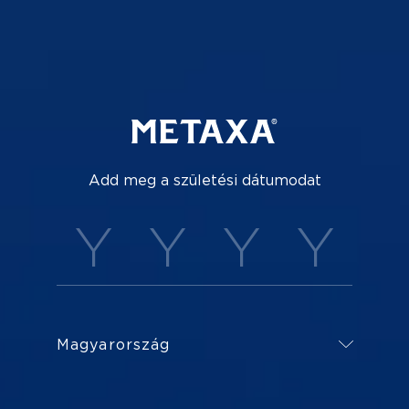
A
METAXA 7 Stars Mai Tai
koktélban az eg
Add meg a születési dátumodat
Mentsd el a gyors receptet:
kép
megosztás
Magyarország