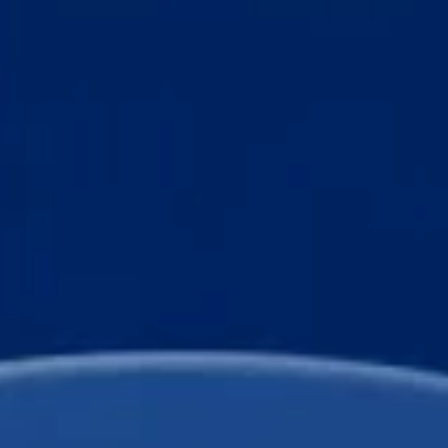
Összetevők
5 CL
METAXA 7 Stars
2 CL
friss zöldcitromlé
2 CL
Cointreau
1 CL
mandulaszirup
2 cseppnyi Angostura-likőr